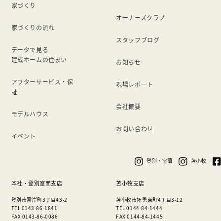
家づくり
オーナーズクラブ
家づくりの流れ
スタッフブログ
データで見る
建成ホームの住まい
お知らせ
アフターサービス・保
現場レポート
証
会社概要
モデルハウス
お問い合わせ
イベント
登別・室蘭
苫小牧
本社・登別室蘭支店
苫小牧支店
登別市富岸町3丁目43-2
苫小牧市拓勇東町4丁目3-12
TEL 0143-86-1841
TEL 0144-84-1444
FAX 0143-86-0086
FAX 0144-84-1445