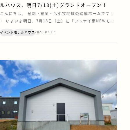
ルハウス、明日7/18(土)グランドオープン！
こんにちは。 登別・室蘭・苫小牧地域の建成ホームです！
・ いよいよ明日、7月18日（土）に「ウトナイ南NEWモデ
ルハウス」がグランドオープンいたします！✨これまで包ま
2026.07.17
イベント
モデルハウス
れていたベールを脱ぎ、ついにその全貌が公開となります！
今回のテーマは、「おしゃれ」と「心地よさ」、そして“と
とのう”暮らし。見どころポイントをギュッとまとめてご紹
介します&#x […]