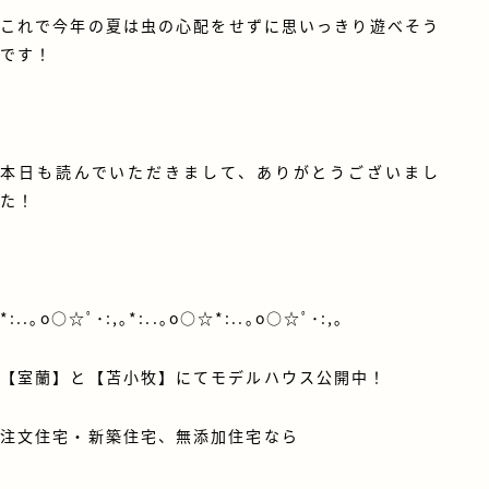
これで今年の夏は虫の心配をせずに思いっきり遊べそう
です！
本日も読んでいただきまして、ありがとうございまし
た！
*:..｡o○☆ﾟ･:,｡*:..｡o○☆*:..｡o○☆ﾟ･:,｡
【室蘭】と【苫小牧】にてモデルハウス公開中！
注文住宅・新築住宅、無添加住宅なら