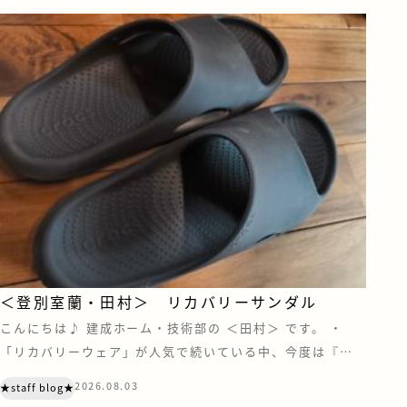
る住宅設備メーカーのショール […]
＜登別室蘭・田村＞ リカバリーサンダル
こんにちは♪ 建成ホーム・技術部の ＜田村＞ です。 ・
「リカバリーウェア」が人気で続いている中、今度は『リ
カバリーサンダル』にも注目されています。 あの“クロック
2026.08.03
★staff blog★
ス”もリカバリー界に足を踏み入れているとは・・・ リカバ