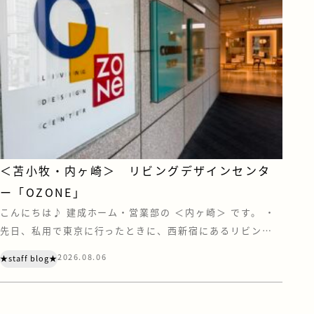
＜苫小牧・内ヶ崎＞ リビングデザインセンタ
ー「OZONE」
こんにちは♪ 建成ホーム・営業部の ＜内ヶ崎＞ です。 ・
先日、私用で東京に行ったときに、西新宿にあるリビング
デザインセンター『OZONE』に寄ってきました。 OZONE
2026.08.06
★staff blog★
は、家具やキッチン、住宅設備などのショールーム・ショッ
プが集う、住まいとインテリアの情報センターです。 注文
住宅を建てていただく際は、お客様にも苫小牧や札幌にあ