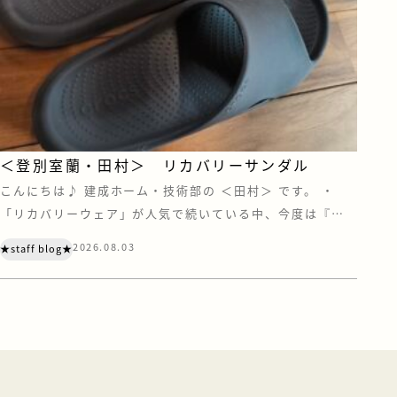
＜登別室蘭・田村＞ リカバリーサンダル
こんにちは♪ 建成ホーム・技術部の ＜田村＞ です。 ・
「リカバリーウェア」が人気で続いている中、今度は『リ
カバリーサンダル』にも注目されています。 あの“クロック
2026.08.03
★staff blog★
ス”もリカバリー界に足を踏み入れているとは・・・ リカバ
リーウェアの効果がいまひとつ得られなかったので、今度は
サンダルを試してみました。 まず、価格ですが、リカバリ
ーウェアよりは安い。 けどサン […]