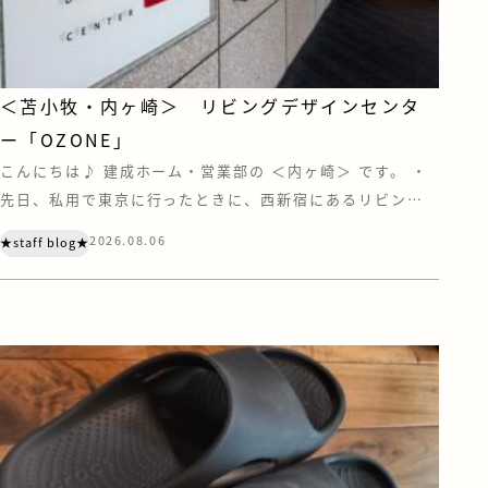
＜苫小牧・内ヶ崎＞ リビングデザインセンタ
ー「OZONE」
こんにちは♪ 建成ホーム・営業部の ＜内ヶ崎＞ です。 ・
先日、私用で東京に行ったときに、西新宿にあるリビング
デザインセンター『OZONE』に寄ってきました。 OZONE
2026.08.06
★staff blog★
は、家具やキッチン、住宅設備などのショールーム・ショッ
プが集う、住まいとインテリアの情報センターです。 注文
住宅を建てていただく際は、お客様にも苫小牧や札幌にあ
る住宅設備メーカーのショール […]