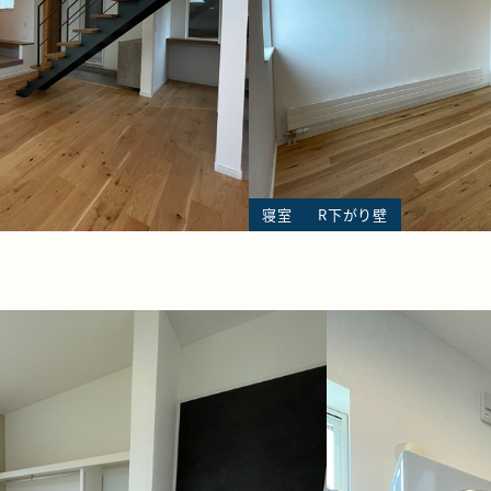
寝室
R下がり壁