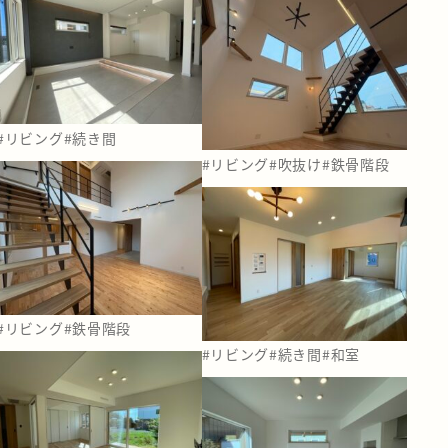
#リビング
#続き間
#リビング
#吹抜け
#鉄骨階段
#リビング
#鉄骨階段
#リビング
#続き間
#和室