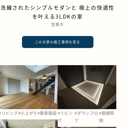
洗練されたシンプルモダンと 極上の快適性
を叶える3LDKの家
室蘭市
このお家の施工事例を見る
#リビング
#小上がり
#鉄骨階段
#リビン
#ダウンフロ
#間接照
グ
ア
明