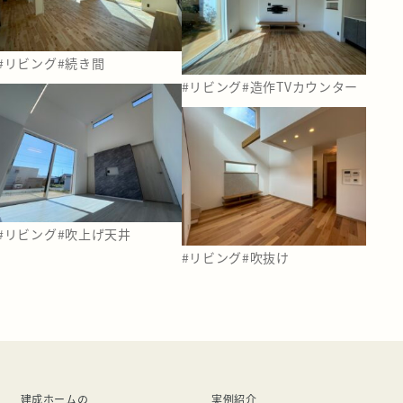
#リビング
#続き間
#リビング
#造作TVカウンター
#リビング
#吹上げ天井
#リビング
#吹抜け
建成ホームの
実例紹介