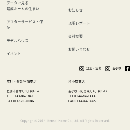
データで見る
建成ホームの住まい
お知らせ
アフターサービス・保
現場レポート
証
会社概要
モデルハウス
お問い合わせ
イベント
登別・室蘭
苫小牧
本社・登別室蘭支店
苫小牧支店
登別市富岸町3丁目43-2
苫小牧市拓勇東町4丁目3-12
TEL 0143-86-1841
TEL 0144-84-1444
FAX 0143-86-0086
FAX 0144-84-1445
Copyright© 2014- Kensei Home Co.,Ltd. All Rights Reserved.