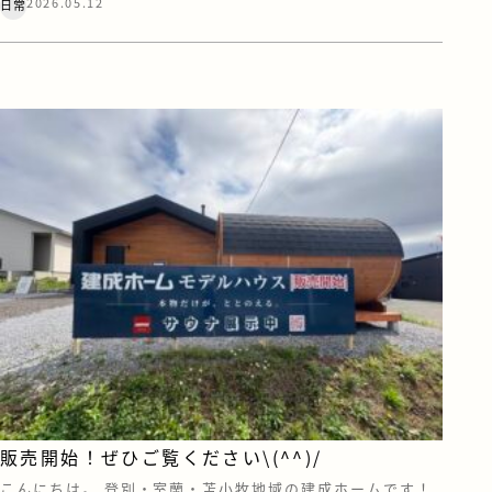
2026.05.12
日常
が開催されました。 おかげさまで13回目を迎えた今大会で
すが、今年も例年に違わぬ素晴らしい熱戦が繰り広げられ
ました。 特に印象的だったのは、決勝戦のタイブレーク。
一球一球に全員が集 […]
販売開始！ぜひご覧ください\(^^)/
こんにちは。 登別・室蘭・苫小牧地域の建成ホームです！