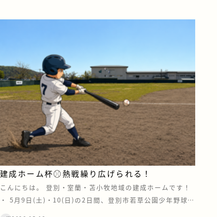
建成ホーム杯⚾熱戦繰り広げられる！
こんにちは。 登別・室蘭・苫小牧地域の建成ホームです！
・ 5月9日(土)・10(日)の2日間、登別市若草公園少年野球場
にて「第13回 建成ホーム杯争奪 登別市少年軟式野球大会」