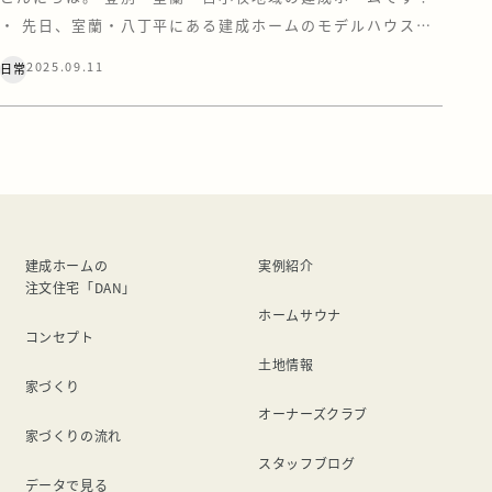
・ 先日、室蘭・八丁平にある建成ホームのモデルハウス
（グラン）に、大きな看板が取り付けられました。 ご覧に
2025.09.11
日常
なられた方はいらっしゃいますでしょうか？ もしかしたら
「満天花火」に行った方で、シャトルバスで行き来する時に
見たよー(^o^)…という方もいるのでは！？ アウトドア好
きにはピッタリのこの […]
建成ホームの
実例紹介
注文住宅「DAN」
ホームサウナ
コンセプト
土地情報
家づくり
オーナーズクラブ
家づくりの流れ
スタッフブログ
データで見る