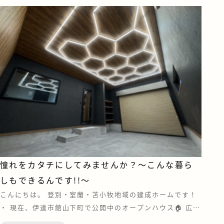
憧れをカタチにしてみませんか？～こんな暮ら
しもできるんです!!～
こんにちは。 登別・室蘭・苫小牧地域の建成ホームです！
・ 現在、伊達市館山下町で公開中のオープンハウス🏠 広々
としたガレージには、憧れの照明「HEXaED」を採用。 さ