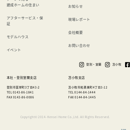
建成ホームの住まい
お知らせ
アフターサービス・保
現場レポート
証
会社概要
モデルハウス
お問い合わせ
イベント
登別・室蘭
苫小牧
本社・登別室蘭支店
苫小牧支店
登別市富岸町3丁目43-2
苫小牧市拓勇東町4丁目3-12
TEL 0143-86-1841
TEL 0144-84-1444
FAX 0143-86-0086
FAX 0144-84-1445
Copyright© 2014- Kensei Home Co.,Ltd. All Rights Reserved.
TOP