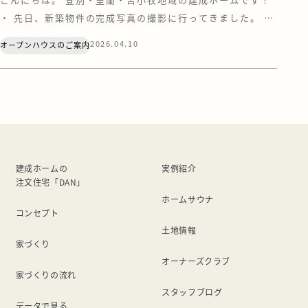
・ 先日、新築物件の完成写真の撮影に行ってきました。 い
つもは日中の明るい時間に行くのですが、今回は特別に
2026.04.10
オープンハウスのご案内
「日が暮れてから」のスタート。 ･･･というのも、設計担
当から「照明に並々ならぬこだわりがある!!」と聞いていた
から(^^) 現場に到着して思わず……「素敵！！」と、つい
見惚れてしまいました。 ダウ […]
建成ホームの
実例紹介
注文住宅「DAN」
ホームサウナ
コンセプト
土地情報
家づくり
オーナーズクラブ
家づくりの流れ
スタッフブログ
データで見る