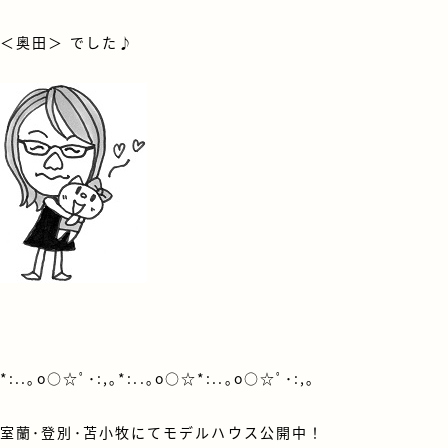
＜
奥田
＞ でした♪
*:..｡o○☆ﾟ･:,｡*:..｡o○☆*:..｡o○☆ﾟ･:,｡
室蘭･登別･苫小牧にてモデルハウス公開中！