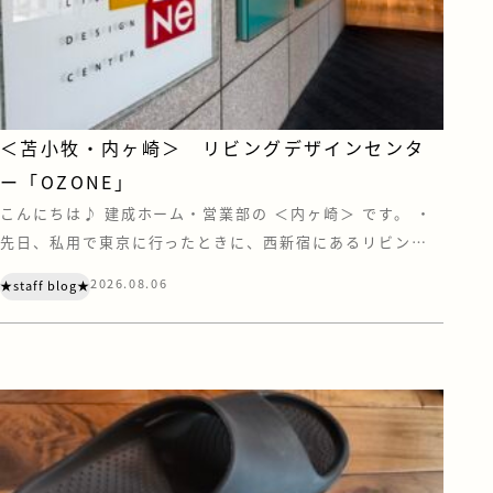
＜苫小牧・内ヶ崎＞ リビングデザインセンタ
ー「OZONE」
こんにちは♪ 建成ホーム・営業部の ＜内ヶ崎＞ です。 ・
先日、私用で東京に行ったときに、西新宿にあるリビング
デザインセンター『OZONE』に寄ってきました。 OZONE
2026.08.06
★staff blog★
は、家具やキッチン、住宅設備などのショールーム・ショッ
プが集う、住まいとインテリアの情報センターです。 注文
住宅を建てていただく際は、お客様にも苫小牧や札幌にあ
る住宅設備メーカーのショール […]