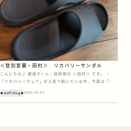
＜登別室蘭・田村＞ リカバリーサンダル
こんにちは♪ 建成ホーム・技術部の ＜田村＞ です。 ・
「リカバリーウェア」が人気で続いている中、今度は『リ
カバリーサンダル』にも注目されています。 あの“クロック
2026.08.03
★staff blog★
ス”もリカバリー界に足を踏み入れているとは・・・ リカバ
リーウェアの効果がいまひとつ得られなかったので、今度は
サンダルを試してみました。 まず、価格ですが、リカバリ
ーウェアよりは安い。 けどサン […]