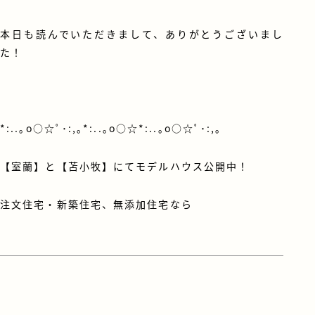
本日も読んでいただきまして、ありがとうございまし
た！
*:..｡o○☆ﾟ･:,｡*:..｡o○☆*:..｡o○☆ﾟ･:,｡
【室蘭】と【苫小牧】にてモデルハウス公開中！
注文住宅・新築住宅、無添加住宅なら