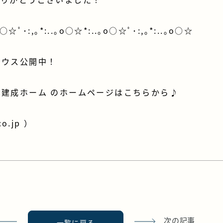
o○☆ﾟ･:,｡*:..｡o○☆*:..｡o○☆ﾟ･:,｡*:..｡o○☆
ハウス公開中！
建成ホーム のホームページはこちらから♪
co.jp
）
次の記事
一覧に戻る