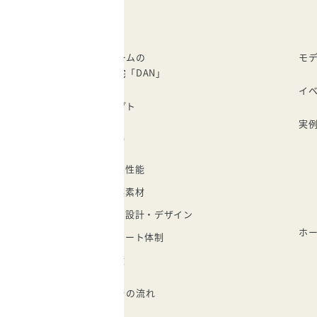
建成ホームの
モ
注文住宅「DAN」
イ
コンセプト
実
家づくり
住宅性能
自然素材
自由設計・デザイン
ホ
サポート体制
実績
家づくりの流れ