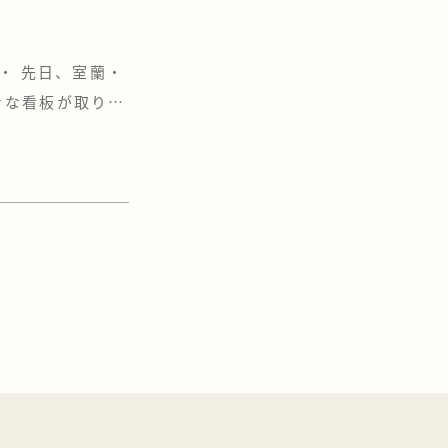
・ 先日、室蘭・
きな看板が取り付
ょうか？ もしか
する時に見たよー
タリのこの […]