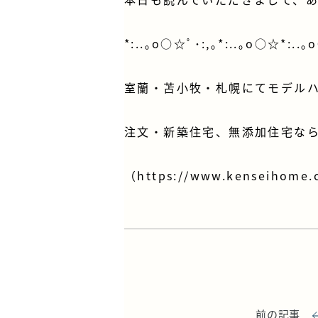
*:..｡o○☆ﾟ･:,｡*:..｡o○☆*:..｡
室蘭・苫小牧・札幌にてモデル
注文・新築住宅、無添加住宅なら
（
https://www.kenseihome.
前の記事