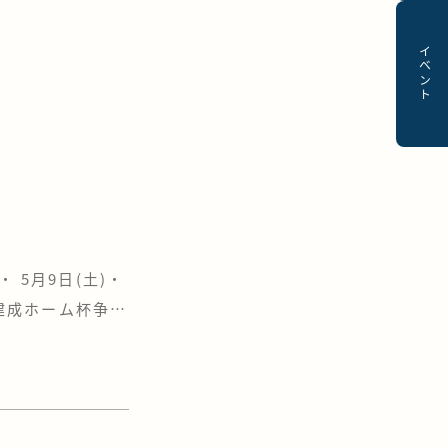
イベント
 5月9日(土)・
 建成ホーム杯争奪
で13回目を迎え
り広げられまし
球一球に全員が集