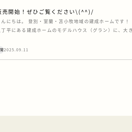
販売開始！ぜひご覧ください\(^^)/
こんにちは。 登別・室蘭・苫小牧地域の建成ホームです！ 
八丁平にある建成ホームのモデルハウス（グラン）に、大
けられました。 ご覧になられた方はいらっしゃいますでし
したら「満天花火」に行った方で、シャトルバスで行き来
2025.09.11
日常
(^o^)…という方もいるのでは！？ アウトドア好きにはピッ