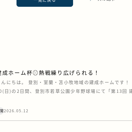
建成ホーム杯⚾熱戦繰り広げられる！
こんにちは。 登別・室蘭・苫小牧地域の建成ホームです！ ・
10(日)の2日間、登別市若草公園少年野球場にて「第13回
登別市少年軟式野球大会」が開催されました。 おかげさま
た今大会ですが、今年も例年に違わぬ素晴らしい熱戦が繰
2026.05.12
日常
た。 特に印象的だったのは、決勝戦のタイブレーク。 一
…]