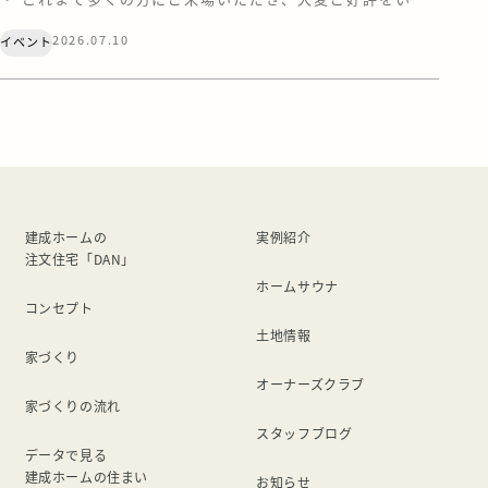
だいておりました「登別・青葉町」と「室蘭・八丁平」の
2026.07.10
イベント
オープンハウス。 お施主様へのお引渡しの日程が近づいて
まいりましたので、もうすぐ公開終了となります。 「気に
なっていたけれど、まだ行けていない…」「最後にもう一
度、あの空間を体感しておきたい！」 … […]
建成ホームの
実例紹介
注文住宅「DAN」
ホームサウナ
コンセプト
土地情報
家づくり
オーナーズクラブ
家づくりの流れ
スタッフブログ
データで見る
建成ホームの住まい
お知らせ