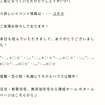
ご覧になっていただけたでしょうか(^o^)
※詳しいイベント情報は・・・
コチラ
ご来場お待ちしております！
本日も読んでいただきまして、ありがとうございまし
た！
*:..｡o○☆ﾟ･:,｡*:..｡o○☆*:..｡o○☆ﾟ･:,｡*:..｡
o○☆*:..｡o○☆ﾟ･:,｡*:..｡o○☆
室蘭・苫小牧・札幌にてモデルハウス公開中！
注文・新築住宅、無添加住宅なら建成ホーム のホーム
ページはこちらから♪