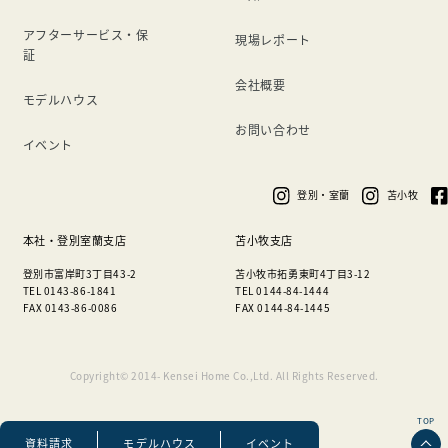
アフターサービス・保
現場レポート
証
会社概要
モデルハウス
お問い合わせ
イベント
登別・室蘭
苫小牧
本社・登別室蘭支店
苫小牧支店
登別市富岸町3丁目43-2
苫小牧市拓勇東町4丁目3-12
TEL 0143-86-1841
TEL 0144-84-1444
FAX 0143-86-0086
FAX 0144-84-1445
Copyright© 2014- Kensei Home Co.,Ltd. All Rights Reserved.
TOP
資料請求
モデルハウス
イベント