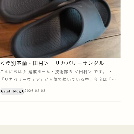
＜登別室蘭・田村＞ リカバリーサンダル
こんにちは♪ 建成ホーム・技術部の ＜田村＞ です。 ・
「リカバリーウェア」が人気で続いている中、今度は『リ
カバリーサンダル』にも注目されています。 あの“クロック
2026.08.03
★staff blog★
ス”もリカバリー界に足を踏み入れているとは・・・ リカバ
リーウェアの効果がいまひとつ得られなかったので、今度は
サンダルを試してみました。 まず、価格ですが、リカバリ
ーウェアよりは安い。 けどサン […]