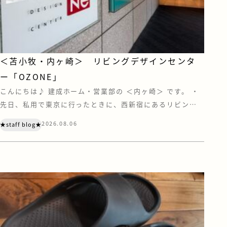
＜苫小牧・内ヶ崎＞ リビングデザインセンタ
ー「OZONE」
こんにちは♪ 建成ホーム・営業部の ＜内ヶ崎＞ です。 ・
先日、私用で東京に行ったときに、西新宿にあるリビング
デザインセンター『OZONE』に寄ってきました。 OZONE
2026.08.06
★staff blog★
は、家具やキッチン、住宅設備などのショールーム・ショッ
プが集う、住まいとインテリアの情報センターです。 注文
住宅を建てていただく際は、お客様にも苫小牧や札幌にあ
る住宅設備メーカーのショール […]