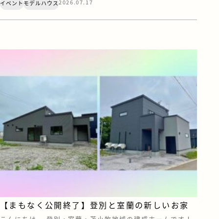
2026.07.17
イベント
モデルハウス
れていたベールを脱ぎ、ついにその全貌が公開となります！
今回のテーマは、「おしゃれ」と「心地よさ」、そして“と
とのう”暮らし。見どころポイントをギュッとまとめてご紹
介します&#x […]
【まもなく公開終了】登別と室蘭の新しいお家
こんにちは。 登別・室蘭・苫小牧地域の建成ホームです！