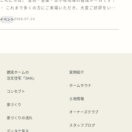
・ これまで多くの方にご来場いただき、大変ご好評をいた
だいておりました「登別・青葉町」と「室蘭・八丁平」の
2026.07.10
イベント
オープンハウス。 お施主様へのお引渡しの日程が近づいて
まいりましたので、もうすぐ公開終了となります。 「気に
なっていたけれど、まだ行けていない…」「最後にもう一
度、あの空間を体感しておきたい！」 … […]
建成ホームの
実例紹介
注文住宅「DAN」
ホームサウナ
コンセプト
土地情報
家づくり
オーナーズクラブ
家づくりの流れ
スタッフブログ
データで見る