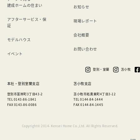
建成ホームの住まい
お知らせ
アフターサービス・保
現場レポート
証
会社概要
モデルハウス
お問い合わせ
イベント
登別・室蘭
苫小牧
本社・登別室蘭支店
苫小牧支店
登別市富岸町3丁目43-2
苫小牧市拓勇東町4丁目3-12
TEL 0143-86-1841
TEL 0144-84-1444
FAX 0143-86-0086
FAX 0144-84-1445
Copyright© 2014- Kensei Home Co.,Ltd. All Rights Reserved.
TOP