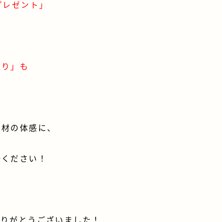
プレゼント」
取り」も
素材の体感に、
場ください！
ありがとうございました！