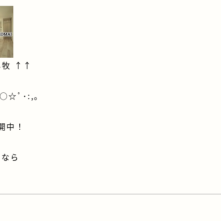
小牧
↑↑
o○☆ﾟ･:,｡
開中！
宅なら