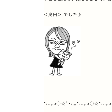
＜
奥田
＞ でした♪
*:..｡o○☆ﾟ･:,｡*:..｡o○☆*:..｡