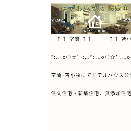
↑↑
室蘭
↑↑ ↑↑
苫
*:..｡o○☆ﾟ･:,｡*:..｡o○☆*:..｡
室蘭･苫小牧にてモデルハウス公
注文住宅・新築住宅、無添加住