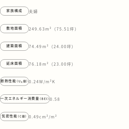
家族構成
夫婦
敷地面積
249.63m²（75.51坪）
建築面積
74.49m²（24.00坪）
延床面積
76.18m²（23.00坪）
断熱性能
0.24W/m²K
（U
値）
A
一次エネルギー消費量
0.58
（BEI）
気密性能
0.49cm²/m²
（C値）