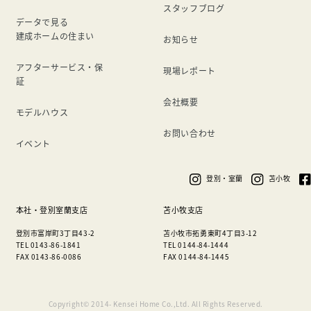
スタッフブログ
データで見る
建成ホームの住まい
お知らせ
アフターサービス・保
現場レポート
証
会社概要
モデルハウス
お問い合わせ
イベント
登別・室蘭
苫小牧
本社・登別室蘭支店
苫小牧支店
登別市富岸町3丁目43-2
苫小牧市拓勇東町4丁目3-12
TEL 0143-86-1841
TEL 0144-84-1444
FAX 0143-86-0086
FAX 0144-84-1445
Copyright© 2014- Kensei Home Co.,Ltd. All Rights Reserved.