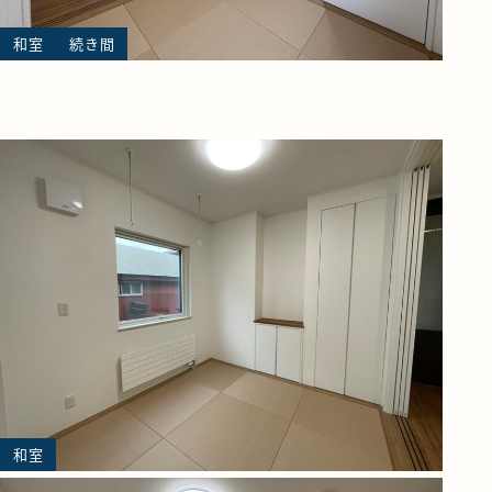
和室
続き間
和室