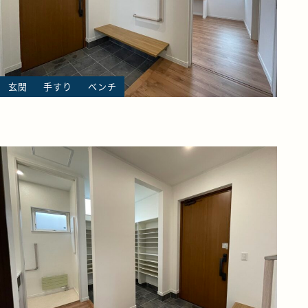
玄関
手すり
ベンチ