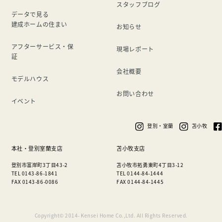
スタッフブログ
データで見る
建成ホームの住まい
お知らせ
アフターサービス・保
現場レポート
証
会社概要
モデルハウス
お問い合わせ
イベント
登別・室蘭
苫小牧
本社・登別室蘭支店
苫小牧支店
登別市富岸町3丁目43-2
苫小牧市拓勇東町4丁目3-12
TEL 0143-86-1841
TEL 0144-84-1444
FAX 0143-86-0086
FAX 0144-84-1445
Copyright© 2014- Kensei Home Co.,Ltd. All Rights Reserved.