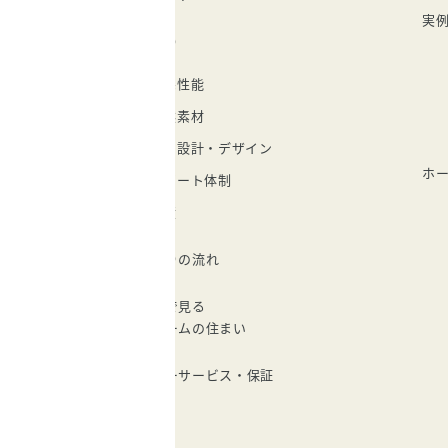
実
家づくり
住宅性能
自然素材
自由設計・デザイン
ホ
サポート体制
実績
家づくりの流れ
データで見る
建成ホームの住まい
アフターサービス・保証