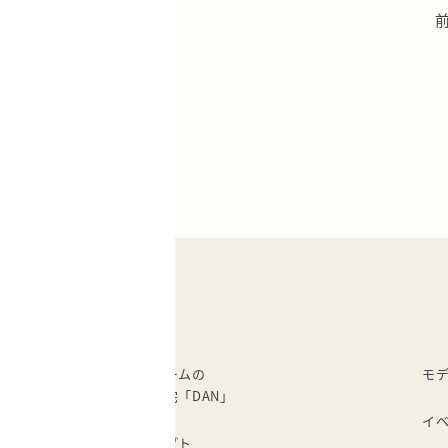
建成ホームの
モ
注文住宅「DAN」
イ
コンセプト