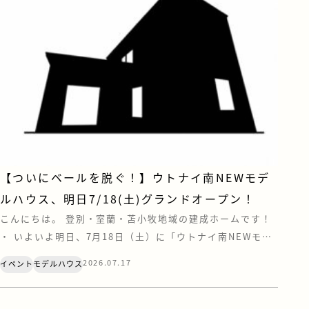
【ついにベールを脱ぐ！】ウトナイ南NEWモデ
ルハウス、明日7/18(土)グランドオープン！
こんにちは。 登別・室蘭・苫小牧地域の建成ホームです！
・ いよいよ明日、7月18日（土）に「ウトナイ南NEWモデ
ルハウス」がグランドオープンいたします！✨これまで包ま
2026.07.17
イベント
モデルハウス
れていたベールを脱ぎ、ついにその全貌が公開となります！
今回のテーマは、「おしゃれ」と「心地よさ」、そして“と
とのう”暮らし。見どころポイントをギュッとまとめてご紹