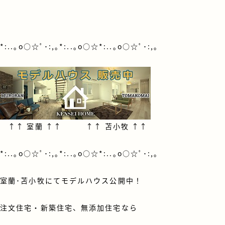
*:..｡o○☆ﾟ･:,｡*:..｡o○☆*:..｡o○☆ﾟ･:,｡
↑↑
室蘭
↑↑ ↑↑
苫小牧
↑↑
*:..｡o○☆ﾟ･:,｡*:..｡o○☆*:..｡o○☆ﾟ･:,｡
室蘭･苫小牧にてモデルハウス公開中！
注文住宅・新築住宅、無添加住宅なら