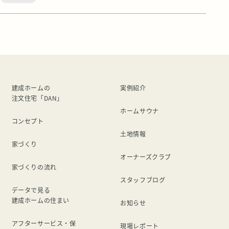
的。 高級感あるのデザインながらも、暮らしやすさを考え
た間取りとなっております。 （キッチン⇔UT⇔WIC⇔寝室
⇔洗面） ひとり時間にぴったりのヌックもあり、その上に
は子供の遊びスペースにも・収納 […]
建成ホームの
実例紹介
注文住宅「DAN」
ホームサウナ
コンセプト
土地情報
家づくり
オーナーズクラブ
家づくりの流れ
スタッフブログ
データで見る
建成ホームの住まい
お知らせ
アフターサービス・保
現場レポート