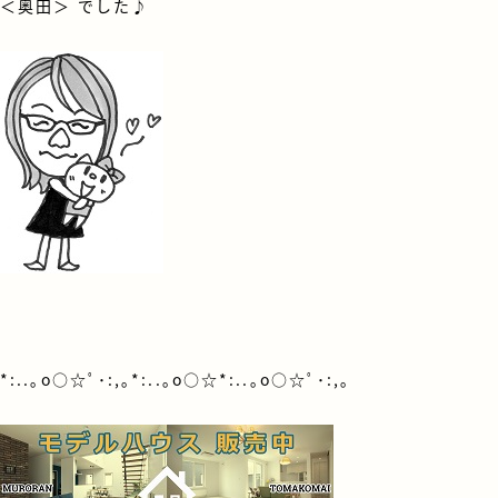
＜
奥田
＞ でした♪
*:..｡o○☆ﾟ･:,｡*:..｡o○☆*:..｡o○☆ﾟ･:,｡