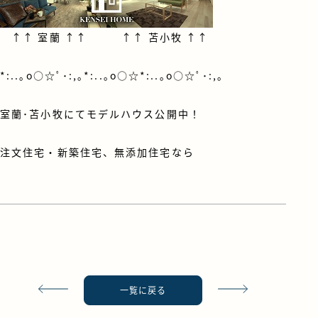
↑↑
室蘭
↑↑ ↑↑
苫小牧
↑↑
*:..｡o○☆ﾟ･:,｡*:..｡o○☆*:..｡o○☆ﾟ･:,｡
室蘭･苫小牧にてモデルハウス公開中！
注文住宅・新築住宅、無添加住宅なら
一覧に戻る