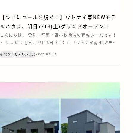
【ついにベールを脱ぐ！】ウトナイ南NEWモデ
ルハウス、明日7/18(土)グランドオープン！
こんにちは。 登別・室蘭・苫小牧地域の建成ホームです！
・ いよいよ明日、7月18日（土）に「ウトナイ南NEWモデ
ルハウス」がグランドオープンいたします！✨これまで包ま
2026.07.17
イベント
モデルハウス
れていたベールを脱ぎ、ついにその全貌が公開となります！
今回のテーマは、「おしゃれ」と「心地よさ」、そして“と
とのう”暮らし。見どころポイントをギュッとまとめてご紹
介します&#x […]