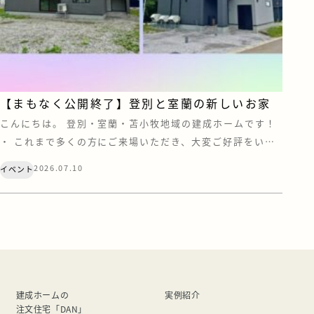
【まもなく公開終了】登別と室蘭の新しいお家
こんにちは。 登別・室蘭・苫小牧地域の建成ホームです！
・ これまで多くの方にご来場いただき、大変ご好評をいた
だいておりました「登別・青葉町」と「室蘭・八丁平」の
2026.07.10
イベント
オープンハウス。 お施主様へのお引渡しの日程が近づいて
まいりましたので、もうすぐ公開終了となります。 「気に
なっていたけれど、まだ行けていない…」「最後にもう一
度、あの空間を体感しておきたい！」 … […]
建成ホームの
実例紹介
注文住宅「DAN」