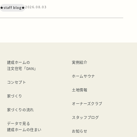
カバリーサンダル』にも注目されています。 あの“クロック
2026.08.03
★staff blog★
ス”もリカバリー界に足を踏み入れているとは・・・ リカバ
リーウェアの効果がいまひとつ得られなかったので、今度は
サンダルを試してみました。 まず、価格ですが、リカバリ
ーウェアよりは安い。 けどサン […]
建成ホームの
実例紹介
注文住宅「DAN」
ホームサウナ
コンセプト
土地情報
家づくり
オーナーズクラブ
家づくりの流れ
スタッフブログ
データで見る
建成ホームの住まい
お知らせ