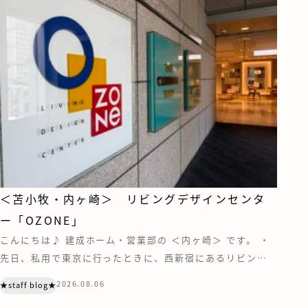
＜苫小牧・内ヶ崎＞ リビングデザインセンタ
ー「OZONE」
こんにちは♪ 建成ホーム・営業部の ＜内ヶ崎＞ です。 ・
先日、私用で東京に行ったときに、西新宿にあるリビング
デザインセンター『OZONE』に寄ってきました。 OZONE
2026.08.06
★staff blog★
は、家具やキッチン、住宅設備などのショールーム・ショッ