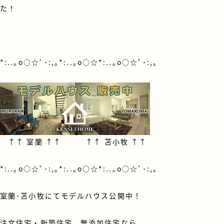
た！
*:..｡o○☆ﾟ･:,｡*:..｡o○☆*:..｡o○☆ﾟ･:,｡
↑↑
室蘭
↑↑ ↑↑
苫小牧
↑↑
*:..｡o○☆ﾟ･:,｡*:..｡o○☆*:..｡o○☆ﾟ･:,｡
室蘭･苫小牧にてモデルハウス公開中！
注文住宅・新築住宅、無添加住宅なら