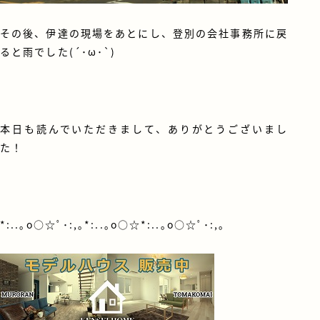
その後、伊達の現場をあとにし、登別の会社事務所に戻
ると雨でした(´･ω･`)
本日も読んでいただきまして、ありがとうございまし
た！
*:..｡o○☆ﾟ･:,｡*:..｡o○☆*:..｡o○☆ﾟ･:,｡