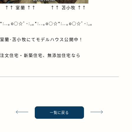
↑↑
室蘭
↑↑ ↑↑
苫小牧
↑↑
*:..｡o○☆ﾟ･:,｡*:..｡o○☆*:..｡o○☆ﾟ･:,｡
室蘭･苫小牧にてモデルハウス公開中！
注文住宅・新築住宅、無添加住宅なら
一覧に戻る