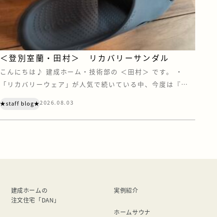
＜登別室蘭・田村＞ リカバリーサンダル
こんにちは♪ 建成ホーム・技術部の ＜田村＞ です。 ・
「リカバリーウェア」が人気で続いている中、今度は『リ
カバリーサンダル』にも注目されています。 あの“クロック
2026.08.03
★staff blog★
ス”もリカバリー界に足を踏み入れているとは・・・ リカバ
リーウェアの効果がいまひとつ得られなかったので、今度は
サンダルを試してみました。 まず、価格ですが、リカバリ
ーウェアよりは安い。 けどサン […]
建成ホームの
実例紹介
注文住宅「DAN」
ホームサウナ