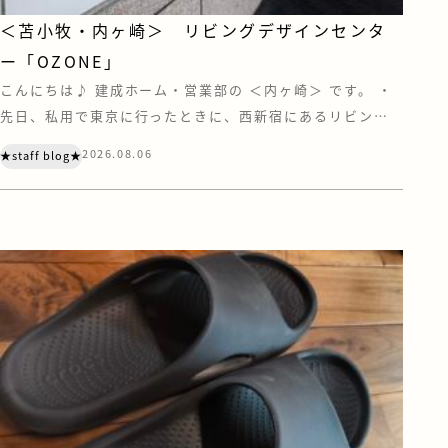
＜苫小牧・内ヶ崎＞ リビングデザインセンタ
ー「OZONE」
こんにちは♪ 建成ホーム・営業部の ＜内ヶ崎＞ です。 ・
先日、私用で東京に行ったときに、西新宿にあるリビング
デザインセンター『OZONE』に寄ってきました。 OZONE
2026.08.06
★staff blog★
は、家具やキッチン、住宅設備などのショールーム・ショッ
プが集う、住まいとインテリアの情報センターです。 注文
住宅を建てていただく際は、お客様にも苫小牧や札幌にあ
る住宅設備メーカーのショール […]