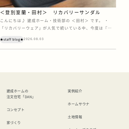
＜登別室蘭・田村＞ リカバリーサンダル
こんにちは♪ 建成ホーム・技術部の ＜田村＞ です。 ・
「リカバリーウェア」が人気で続いている中、今度は『リ
カバリーサンダル』にも注目されています。 あの“クロック
2026.08.03
★staff blog★
ス”もリカバリー界に足を踏み入れているとは・・・ リカバ
リーウェアの効果がいまひとつ得られなかったので、今度は
サンダルを試してみました。 まず、価格ですが、リカバリ
ーウェアよりは安い。 けどサン […]
建成ホームの
実例紹介
注文住宅「DAN」
ホームサウナ
コンセプト
土地情報
家づくり