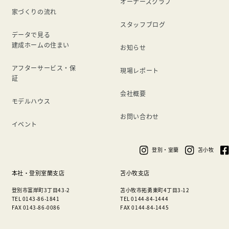
オーナーズクラブ
家づくりの流れ
スタッフブログ
データで見る
建成ホームの住まい
お知らせ
アフターサービス・保
現場レポート
証
会社概要
モデルハウス
お問い合わせ
イベント
登別・室蘭
苫小牧
本社・登別室蘭支店
苫小牧支店
登別市富岸町3丁目43-2
苫小牧市拓勇東町4丁目3-12
TEL 0143-86-1841
TEL 0144-84-1444
FAX 0143-86-0086
FAX 0144-84-1445