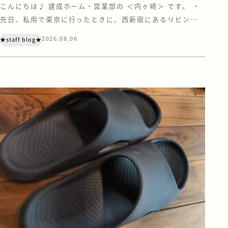
こんにちは♪ 建成ホーム・営業部の ＜内ヶ崎＞ です。 ・
先日、私用で東京に行ったときに、西新宿にあるリビング
デザインセンター『OZONE』に寄ってきました。 OZONE
2026.08.06
★staff blog★
は、家具やキッチン、住宅設備などのショールーム・ショッ
プが集う、住まいとインテリアの情報センターです。 注文
住宅を建てていただく際は、お客様にも苫小牧や札幌にあ
る住宅設備メーカーのショール […]