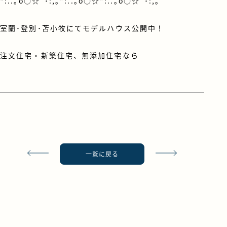
*:..｡o○☆ﾟ･:,｡*:..｡o○☆*:..｡o○☆ﾟ･:,｡
室蘭･登別･苫小牧にてモデルハウス公開中！
注文住宅・新築住宅、無添加住宅なら
一覧に戻る