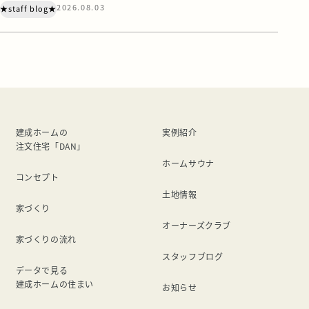
2026.08.03
★staff blog★
ス”もリカバリー界に足を踏み入れているとは・・・ リカバ
リーウェアの効果がいまひとつ得られなかったので、今度は
サンダルを試してみました。 まず、価格ですが、リカバリ
ーウェアよりは安い。 けどサン […]
建成ホームの
実例紹介
注文住宅「DAN」
ホームサウナ
コンセプト
土地情報
家づくり
オーナーズクラブ
家づくりの流れ
スタッフブログ
データで見る
建成ホームの住まい
お知らせ