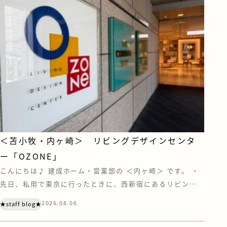
＜苫小牧・内ヶ崎＞ リビングデザインセンタ
ー「OZONE」
こんにちは♪ 建成ホーム・営業部の ＜内ヶ崎＞ です。 ・
先日、私用で東京に行ったときに、西新宿にあるリビング
デザインセンター『OZONE』に寄ってきました。 OZONE
2026.08.06
★staff blog★
は、家具やキッチン、住宅設備などのショールーム・ショッ
プが集う、住まいとインテリアの情報センターです。 注文