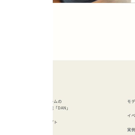
建成ホームの
モ
注文住宅「DAN」
イ
コンセプト
実