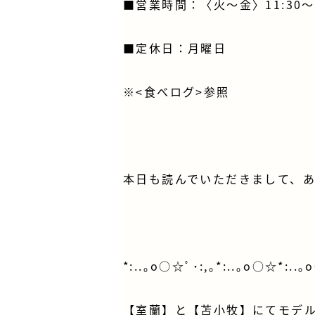
■営業時間：〈火～金〉11:30～18
■定休日：月曜日
※<食べログ>参照
本日も読んでいただきまして、
*:..｡o○☆ﾟ･:,｡*:..｡o○☆*:..｡
【室蘭】と【苫小牧】にてモデ