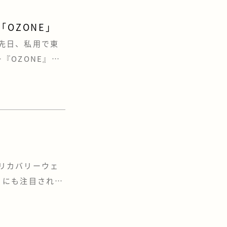
OZONE」
 先日、私用で東
『OZONE』に
などのショールー
す。 注文住宅
宅設備メーカーの
「リカバリーウェ
』にも注目されて
ていると
ったので、今度
リーウェアより