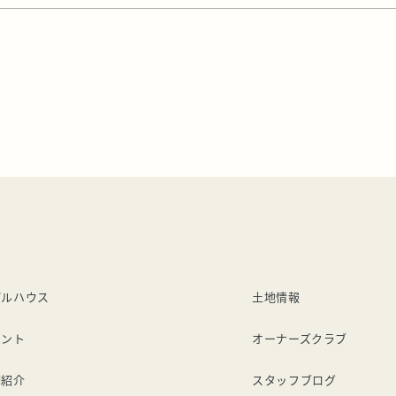
は安い。 けどサン […]
デルハウス
土地情報
ベント
オーナーズクラブ
例紹介
スタッフブログ