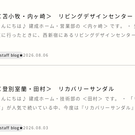
＜苫小牧・内ヶ崎＞ リビングデザインセンター「
こんにちは♪ 建成ホーム・営業部の ＜内ヶ崎＞ です。 ・
京に行ったときに、西新宿にあるリビングデザインセンター
寄ってきました。 OZONEは、家具やキッチン、住宅設備
ム・ショップが集う、住まいとインテリアの情報センターで
2026.08.06
staff blog★
を建てていただく際は、お客様にも苫小牧や札幌にある住
ショール […]
＜登別室蘭・田村＞ リカバリーサンダル
こんにちは♪ 建成ホーム・技術部の ＜田村＞ です。 ・ 
ア」が人気で続いている中、今度は『リカバリーサンダル
います。 あの“クロックス”もリカバリー界に足を踏み入れ
は・・・ リカバリーウェアの効果がいまひとつ得られなか
2026.08.03
staff blog★
はサンダルを試してみました。 まず、価格ですが、リカバ