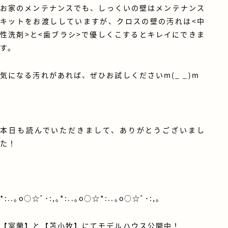
お家のメンテナンスでも、しっくいの壁はメンテナンス
キットをお渡ししていますが、クロスの壁の汚れは<中
性洗剤>と<歯ブラシ>で優しくこするとキレイにできま
す。
気になる汚れがあれば、ぜひお試しくださいm(_ _)m
本日も読んでいただきまして、ありがとうございまし
た！
*:..｡o○☆ﾟ･:,｡*:..｡o○☆*:..｡o○☆ﾟ･:,｡
【室蘭】と【苫小牧】にてモデルハウス公開中！