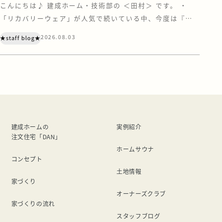
こんにちは♪ 建成ホーム・技術部の ＜田村＞ です。 ・
「リカバリーウェア」が人気で続いている中、今度は『リ
カバリーサンダル』にも注目されています。 あの“クロック
2026.08.03
★staff blog★
ス”もリカバリー界に足を踏み入れているとは・・・ リカバ
リーウェアの効果がいまひとつ得られなかったので、今度は
サンダルを試してみました。 まず、価格ですが、リカバリ
ーウェアよりは安い。 けどサン […]
建成ホームの
実例紹介
注文住宅「DAN」
ホームサウナ
コンセプト
土地情報
家づくり
オーナーズクラブ
家づくりの流れ
スタッフブログ