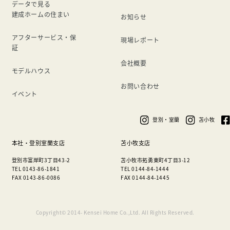
データで見る
建成ホームの住まい
お知らせ
アフターサービス・保
現場レポート
証
会社概要
モデルハウス
お問い合わせ
イベント
登別・室蘭
苫小牧
本社・登別室蘭支店
苫小牧支店
登別市富岸町3丁目43-2
苫小牧市拓勇東町4丁目3-12
TEL 0143-86-1841
TEL 0144-84-1444
FAX 0143-86-0086
FAX 0144-84-1445
Copyright© 2014- Kensei Home Co.,Ltd. All Rights Reserved.