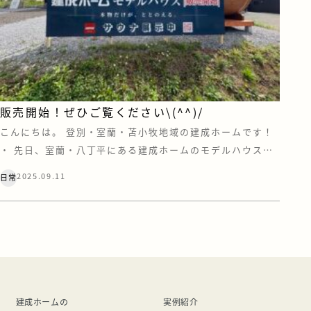
販売開始！ぜひご覧ください\(^^)/
こんにちは。 登別・室蘭・苫小牧地域の建成ホームです！
・ 先日、室蘭・八丁平にある建成ホームのモデルハウス
（グラン）に、大きな看板が取り付けられました。 ご覧に
2025.09.11
日常
なられた方はいらっしゃいますでしょうか？ もしかしたら
「満天花火」に行った方で、シャトルバスで行き来する時に
見たよー(^o^)…という方もいるのでは！？ アウトドア好
きにはピッタリのこの […]
建成ホームの
実例紹介