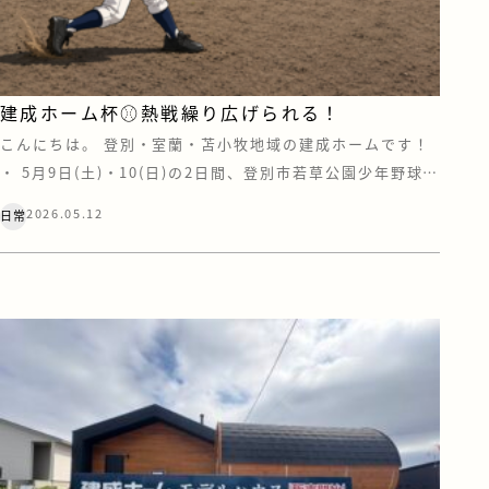
建成ホーム杯⚾熱戦繰り広げられる！
こんにちは。 登別・室蘭・苫小牧地域の建成ホームです！
・ 5月9日(土)・10(日)の2日間、登別市若草公園少年野球場
にて「第13回 建成ホーム杯争奪 登別市少年軟式野球大会」
2026.05.12
日常
が開催されました。 おかげさまで13回目を迎えた今大会で
すが、今年も例年に違わぬ素晴らしい熱戦が繰り広げられ
ました。 特に印象的だったのは、決勝戦のタイブレーク。
一球一球に全員が集 […]