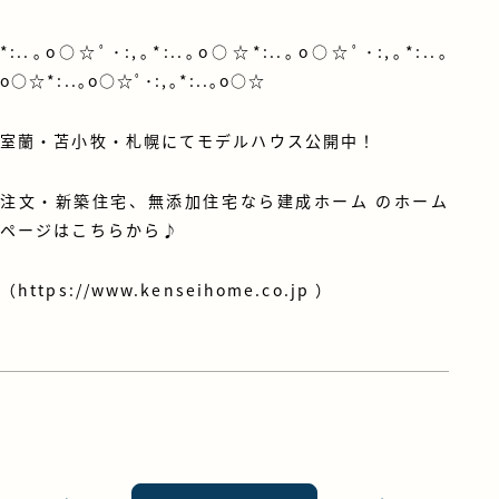
*:..｡o○☆ﾟ･:,｡*:..｡o○☆*:..｡o○☆ﾟ･:,｡*:..｡
o○☆*:..｡o○☆ﾟ･:,｡*:..｡o○☆
室蘭・苫小牧・札幌にてモデルハウス公開中！
注文・新築住宅、無添加住宅なら建成ホーム のホーム
ページはこちらから♪
（
https://www.kenseihome.co.jp
）