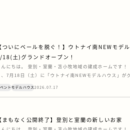
【ついにベールを脱ぐ！】ウトナイ南NEWモデ
7/18(土)グランドオープン！
こんにちは。 登別・室蘭・苫小牧地域の建成ホームです！ 
日、7月18日（土）に「ウトナイ南NEWモデルハウス」が
いたします！✨これまで包まれていたベールを脱ぎ、つい
2026.07.17
イベント
モデルハウス
となります！ 今回のテーマは、「おしゃれ」と「心地よさ
のう”暮らし。見どころポイントをギュッとまとめてご紹介しま
【まもなく公開終了】登別と室蘭の新しいお家
こんにちは。 登別・室蘭・苫小牧地域の建成ホームです！ 