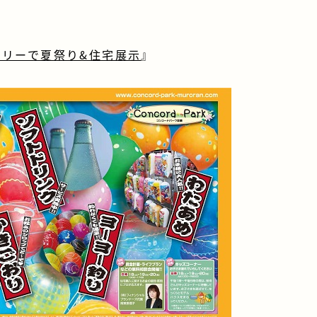
リーで夏祭り&住宅展示
』