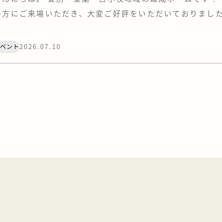
の方にご来場いただき、大変ご好評をいただいておりまし
町」と「室蘭・八丁平」のオープンハウス。 お施主様への
が近づいてまいりましたので、もうすぐ公開終了となります
2026.07.10
イベント
いたけれど、まだ行けていない…」「最後にもう一度、あ
おきたい！」 … […]