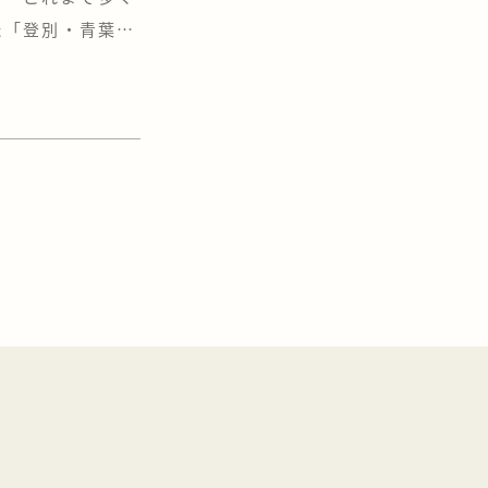
た「登別・青葉
お引渡しの日程
。 「気になって
の空間を体感して