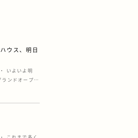
ルハウス、明日
・ いよいよ明
グランドオープン
にその全貌が公開
」、そして“とと
す&#x […]
・ これまで多く