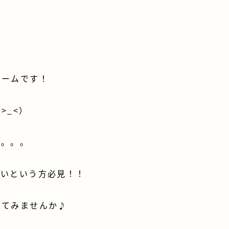
ホームです！
>_<）
ー。。。
ないという方必見！！
来てみませんか♪