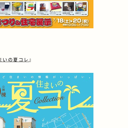
まいの夏コレ
』