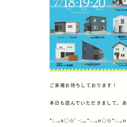
ご来場お待ちしております！
本日も読んでいただきまして、
*:..｡o○☆ﾟ･:,｡*:..｡o○☆*:..｡