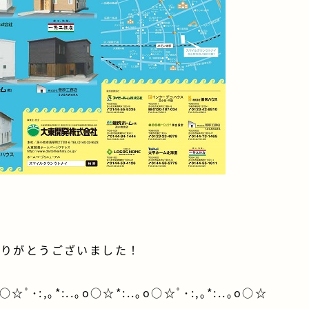
ありがとうございました！
o○☆ﾟ･:,｡*:..｡o○☆*:..｡o○☆ﾟ･:,｡*:..｡o○☆