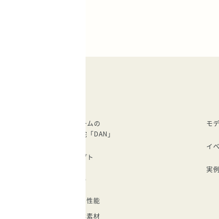
建成ホームの
モ
注文住宅「DAN」
イ
コンセプト
実
家づくり
住宅性能
自然素材