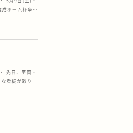
 5月9日(土)・
 建成ホーム杯争奪
で13回目を迎え
り広げられまし
球一球に全員が集
・ 先日、室蘭・
きな看板が取り付
ょうか？ もしか
する時に見たよー
タリのこの […]