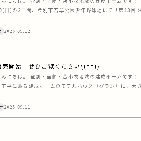
こんにちは。 登別・室蘭・苫小牧地域の建成ホームです！ ・
10(日)の2日間、登別市若草公園少年野球場にて「第13回
登別市少年軟式野球大会」が開催されました。 おかげさま
た今大会ですが、今年も例年に違わぬ素晴らしい熱戦が繰
2026.05.12
日常
た。 特に印象的だったのは、決勝戦のタイブレーク。 一
…]
販売開始！ぜひご覧ください\(^^)/
こんにちは。 登別・室蘭・苫小牧地域の建成ホームです！ 
八丁平にある建成ホームのモデルハウス（グラン）に、大
けられました。 ご覧になられた方はいらっしゃいますでし
したら「満天花火」に行った方で、シャトルバスで行き来
2025.09.11
日常
(^o^)…という方もいるのでは！？ アウトドア好きにはピッ