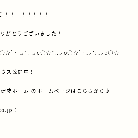
う！！！！！！！！！
ありがとうございました！
o○☆ﾟ･:,｡*:..｡o○☆*:..｡o○☆ﾟ･:,｡*:..｡o○☆
ハウス公開中！
建成ホーム のホームページはこちらから♪
co.jp
）