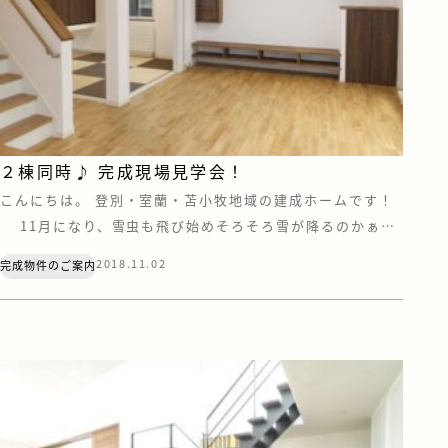
２棟同時♪ 完成現場見学会！
こんにちは。 登別・室蘭・苫小牧地域の建成ホームです！
11月になり、雪虫も飛び始めそろそろ雪が降るのかぁ～
とビクビクしております(≧▽≦)笑 タイヤ交換もそろそろ
2018.11.02
完成物件のご案内
しなくは！！！ さて、 現在 建成ホームでは、「２棟」ご案
内できる新築住宅がございます(^^) – – – – – – […]