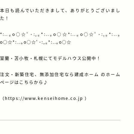
本日も読んでいただきまして、ありがとうございまし
た！
*:..｡o○☆ﾟ･:,｡*:..｡o○☆*:..｡o○☆ﾟ･:,｡*:..｡
o○☆*:..｡o○☆ﾟ･:,｡*:..｡o○☆
室蘭・苫小牧・札幌にてモデルハウス公開中！
注文・新築住宅、無添加住宅なら建成ホーム のホーム
ページはこちらから♪
（
https://www.kenseihome.co.jp
）