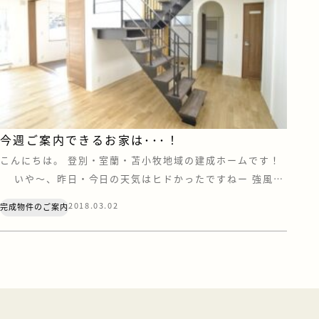
今週ご案内できるお家は･･･！
こんにちは。 登別・室蘭・苫小牧地域の建成ホームです！
いや～、昨日・今日の天気はヒドかったですねー 強風に
横なぐりの雪。 水分を含んだ雪はとても重たく雪かきも一
2018.03.02
完成物件のご案内
苦労(>△<) 皆さんのお住まいの地域では大きな被害などは
ありませんでしたか？ さて “建成ホーム”では、お施主様の
ご厚意により、随時完成物件をご案内しており […]