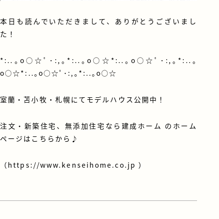
本日も読んでいただきまして、ありがとうございまし
た！
*:..｡o○☆ﾟ･:,｡*:..｡o○☆*:..｡o○☆ﾟ･:,｡*:..｡
o○☆*:..｡o○☆ﾟ･:,｡*:..｡o○☆
室蘭・苫小牧・札幌にてモデルハウス公開中！
注文・新築住宅、無添加住宅なら建成ホーム のホーム
ページはこちらから♪
（
https://www.kenseihome.co.jp
）