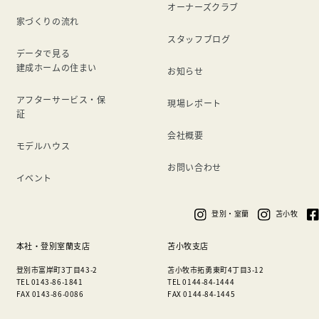
オーナーズクラブ
家づくりの流れ
スタッフブログ
データで見る
建成ホームの住まい
お知らせ
アフターサービス・保
現場レポート
証
会社概要
モデルハウス
お問い合わせ
イベント
登別・室蘭
苫小牧
本社・登別室蘭支店
苫小牧支店
登別市富岸町3丁目43-2
苫小牧市拓勇東町4丁目3-12
TEL 0143-86-1841
TEL 0144-84-1444
FAX 0143-86-0086
FAX 0144-84-1445