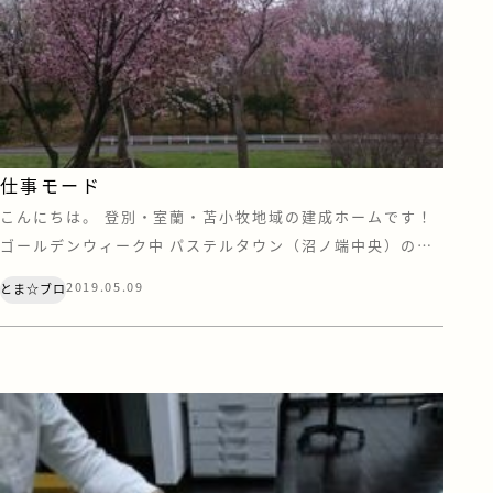
仕事モード
こんにちは。 登別・室蘭・苫小牧地域の建成ホームです！
ゴールデンウィーク中 パステルタウン（沼ノ端中央）のイ
ベントに来てくださった方々 ありがとうございました<(_
2019.05.09
とま☆ブロ
_)> ＧＷは楽しく過ごせましたか？？ 変わらず仕事だ
よ！！っという方は、お疲れ様でした(＞＜)！ 前半あまり
天気が良くなかったですが 後半は天気は良いし暖かいしで
ＢＢＱをしてい […]