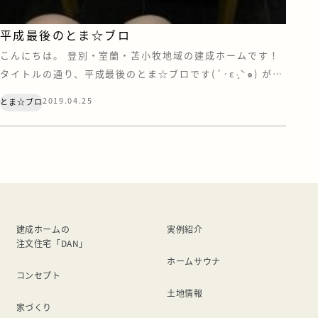
平成最後のとま☆ブロ
こんにちは。 登別・室蘭・苫小牧地域の建成ホームです！
タイトルの通り、平成最後のとま☆ブロです(´·ε·̥ˋ๑) が、
特に最後だからという内容ではないです(笑) 最近、コンタ
2019.04.25
とま☆ブロ
クトの見え方が変わった気がしていて 視力下がったのかな
～。思い当たる節がありすぎるな～(^^; と思っていたので
すが たまたま行ったマッサージで 目の凝りが凄い！！と言
われたので 少し […]
建成ホームの
実例紹介
注文住宅「DAN」
ホームサウナ
コンセプト
土地情報
家づくり