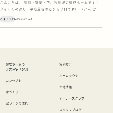
こんにちは。 登別・室蘭・苫小牧地域の建成ホームです！
タイトルの通り、平成最後のとま☆ブロです(´·ε·̥ˋ๑) が、
特に最後だからという内容ではないです(笑) 最近、コンタ
2019.04.25
とま☆ブロ
クトの見え方が変わった気がしていて 視力下がったのかな
～。思い当たる節がありすぎるな～(^^; と思っていたので
すが たまたま行ったマッサージで 目の凝りが凄い！！と言
われたので 少し […]
建成ホームの
実例紹介
注文住宅「DAN」
ホームサウナ
コンセプト
土地情報
家づくり
オーナーズクラブ
家づくりの流れ
スタッフブログ