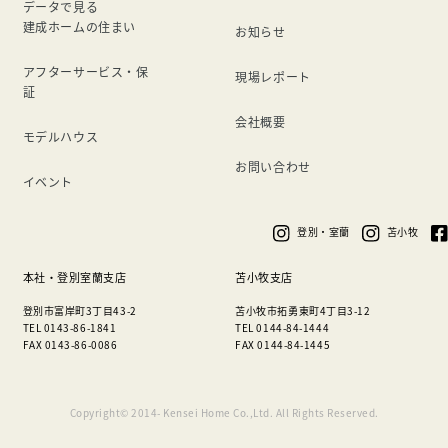
データで見る
建成ホームの住まい
お知らせ
アフターサービス・保
現場レポート
証
会社概要
モデルハウス
お問い合わせ
イベント
登別・室蘭
苫小牧
本社・登別室蘭支店
苫小牧支店
登別市富岸町3丁目43-2
苫小牧市拓勇東町4丁目3-12
TEL 0143-86-1841
TEL 0144-84-1444
FAX 0143-86-0086
FAX 0144-84-1445
Copyright© 2014- Kensei Home Co.,Ltd. All Rights Reserved.