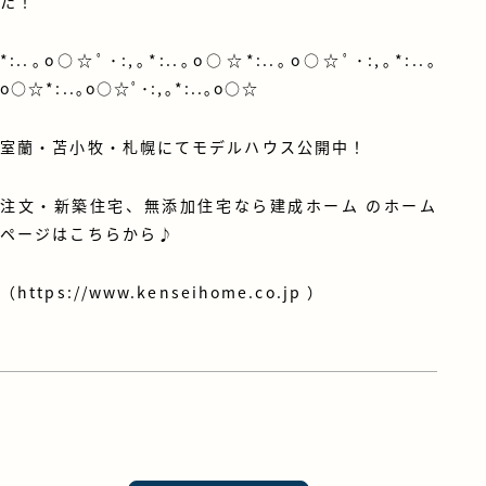
た！
*:..｡o○☆ﾟ･:,｡*:..｡o○☆*:..｡o○☆ﾟ･:,｡*:..｡
o○☆*:..｡o○☆ﾟ･:,｡*:..｡o○☆
室蘭・苫小牧・札幌にてモデルハウス公開中！
注文・新築住宅、無添加住宅なら建成ホーム のホーム
ページはこちらから♪
（
https://www.kenseihome.co.jp
）