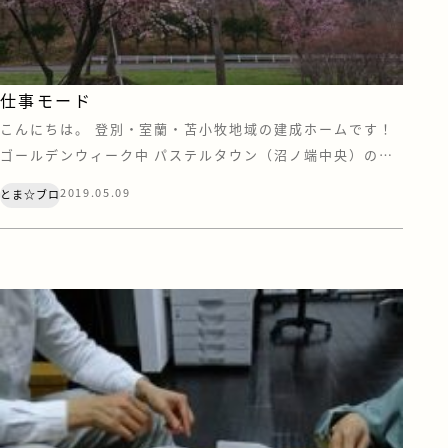
仕事モード
こんにちは。 登別・室蘭・苫小牧地域の建成ホームです！
ゴールデンウィーク中 パステルタウン（沼ノ端中央）のイ
ベントに来てくださった方々 ありがとうございました<(_
2019.05.09
とま☆ブロ
_)> ＧＷは楽しく過ごせましたか？？ 変わらず仕事だ
よ！！っという方は、お疲れ様でした(＞＜)！ 前半あまり
天気が良くなかったですが 後半は天気は良いし暖かいしで
ＢＢＱをしてい […]