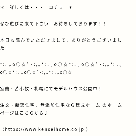
＊ 詳しくは・・・
コチラ
＊
ぜひ遊びに来て下さい！
お待ちしております！！
本日も読んでいただきまして、ありがとうございまし
た！
*:..｡o○☆ﾟ･:,｡*:..｡o○☆*:..｡o○☆ﾟ･:,｡*:..｡
o○☆*:..｡o○☆ﾟ･:,｡*:..｡o○☆
室蘭・苫小牧・札幌にてモデルハウス公開中！
注文・新築住宅、無添加住宅なら建成ホーム のホーム
ページはこちらから♪
（
https://www.kenseihome.co.jp
）