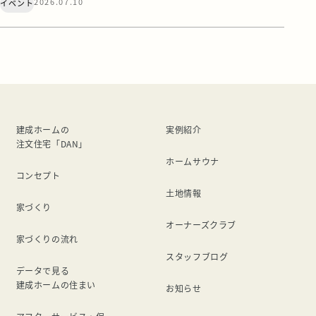
2026.07.10
イベント
オープンハウス。 お施主様へのお引渡しの日程が近づいて
まいりましたので、もうすぐ公開終了となります。 「気に
なっていたけれど、まだ行けていない…」「最後にもう一
度、あの空間を体感しておきたい！」 … […]
建成ホームの
実例紹介
注文住宅「DAN」
ホームサウナ
コンセプト
土地情報
家づくり
オーナーズクラブ
家づくりの流れ
スタッフブログ
データで見る
建成ホームの住まい
お知らせ