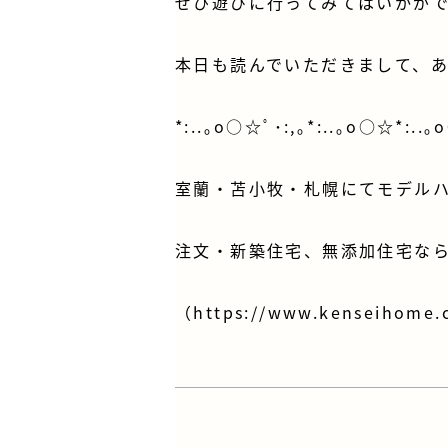
ぜひ遊びに行ってみてはいかが
本日も読んでいただきまして、
*:..｡o○☆ﾟ･:,｡*:..｡o○☆*:..｡
室蘭・苫小牧・札幌にてモデル
注文・新築住宅、無添加住宅なら
（
https://www.kenseihome.