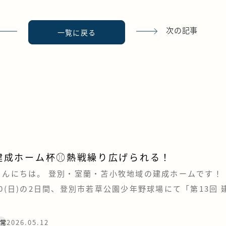
次の記事
一覧に戻る
建成ホーム杯⚾熱戦繰り広げられる！
こんにちは。 登別・室蘭・苫小牧地域の建成ホームです！ ・
10(日)の2日間、登別市若草公園少年野球場にて「第13回
登別市少年軟式野球大会」が開催されました。 おかげさま
た今大会ですが、今年も例年に違わぬ素晴らしい熱戦が繰
2026.05.12
日常