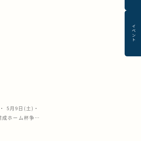
イベント
 5月9日(土)・
 建成ホーム杯争奪
で13回目を迎え
り広げられまし