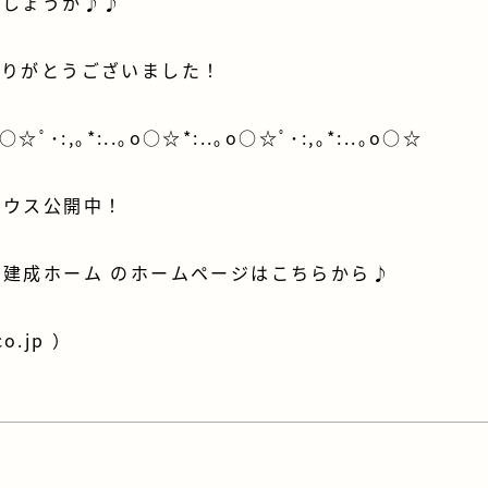
でしょうか♪♪
ありがとうございました！
o○☆ﾟ･:,｡*:..｡o○☆*:..｡o○☆ﾟ･:,｡*:..｡o○☆
ハウス公開中！
建成ホーム のホームページはこちらから♪
co.jp
）