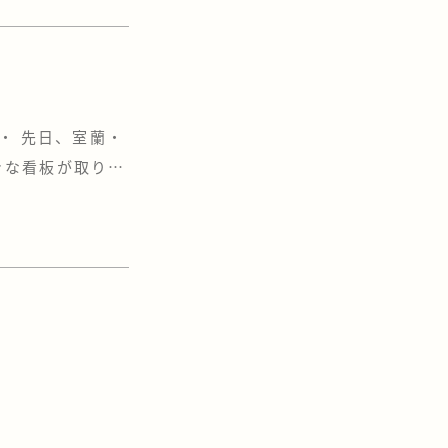
球一球に全員が集
・ 先日、室蘭・
きな看板が取り付
ょうか？ もしか
する時に見たよー
タリのこの […]