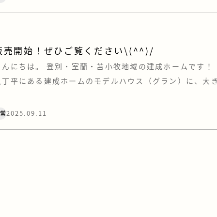
た。 特に印象的だったのは、決勝戦のタイブレーク。 一
…]
販売開始！ぜひご覧ください\(^^)/
こんにちは。 登別・室蘭・苫小牧地域の建成ホームです！ 
八丁平にある建成ホームのモデルハウス（グラン）に、大
けられました。 ご覧になられた方はいらっしゃいますでし
したら「満天花火」に行った方で、シャトルバスで行き来
2025.09.11
日常
(^o^)…という方もいるのでは！？ アウトドア好きにはピッ