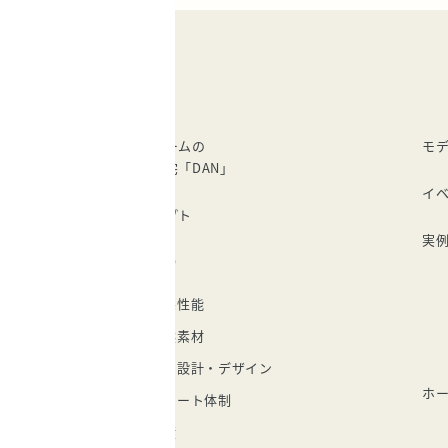
建成ホームの
モ
注文住宅「DAN」
イ
コンセプト
実
家づくり
住宅性能
自然素材
自由設計・デザイン
ホ
サポート体制
実績