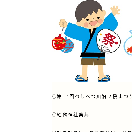
◎第17回わしべつ川沿い桜まつり
◎絵鞆神社祭典