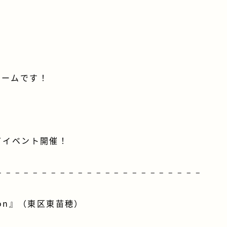
ホームです！
てイベント開催！
– – – – – – – – – – – – – – – – – – – – – – –
ction』（東区東苗穂）