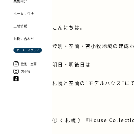
実例紹介
ホームサウナ
土地情報
こんにちは。
お問い合わせ
登別・室蘭・苫小牧地域の建成
オーナーズクラブ
明日・明後日は
登別・室蘭
苫小牧
札幌と室蘭の”モデルハウス”に
– – – – – – – – – – – – – – – 
①〈 札幌 〉『House Colle