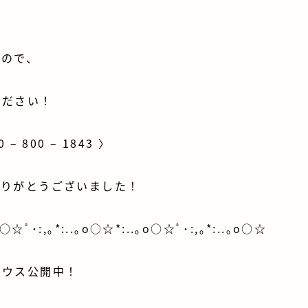
すので、
ください！
 – 800 – 1843 〉
ありがとうございました！
o○☆ﾟ･:,｡*:..｡o○☆*:..｡o○☆ﾟ･:,｡*:..｡o○☆
ハウス公開中！