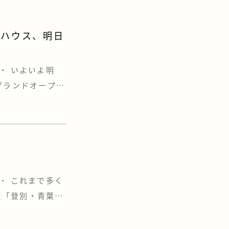
ルハウス、明日
・ いよいよ明
グランドオープン
にその全貌が公開
」、そして“とと
す&#x […]
・ これまで多く
た「登別・青葉
お引渡しの日程
。 「気になって