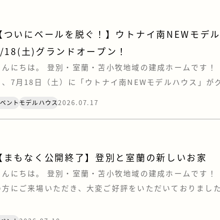
【ついにベールを脱ぐ！】ウトナイ南NEWモデ
7/18(土)グランドオープン！
こんにちは。 登別・室蘭・苫小牧地域の建成ホームです！ 
日、7月18日（土）に「ウトナイ南NEWモデルハウス」が
いたします！✨これまで包まれていたベールを脱ぎ、つい
2026.07.17
イベント
モデルハウス
となります！ 今回のテーマは、「おしゃれ」と「心地よさ
のう”暮らし。見どころポイントをギュッとまとめてご紹介しま
【まもなく公開終了】登別と室蘭の新しいお家
こんにちは。 登別・室蘭・苫小牧地域の建成ホームです！ 
の方にご来場いただき、大変ご好評をいただいておりまし
町」と「室蘭・八丁平」のオープンハウス。 お施主様への
が近づいてまいりましたので、もうすぐ公開終了となります