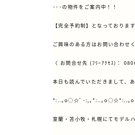
･･･の物件をご案内中！！
【完全予約制】となっておりま
ご興味のある方はお問い合わせ
〈 お問合せ先 (ﾌﾘｰｱｸｾｽ)： 0800
本日も読んでいただきまして、
*:..｡o○☆ﾟ･:,｡*:..｡o○☆*:..｡
室蘭・苫小牧・札幌にてモデル