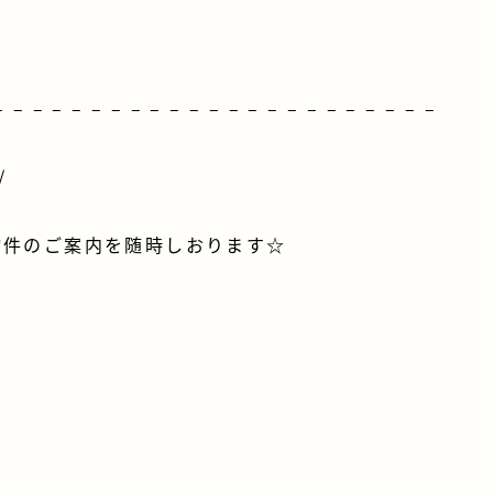
＊
– – – – – – – – – – – – – – – – – – – – – – –
/
物件のご案内を随時しおります☆