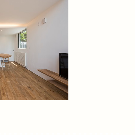
＊
– – – – – – – – – – – – – – – – – – – – – – –