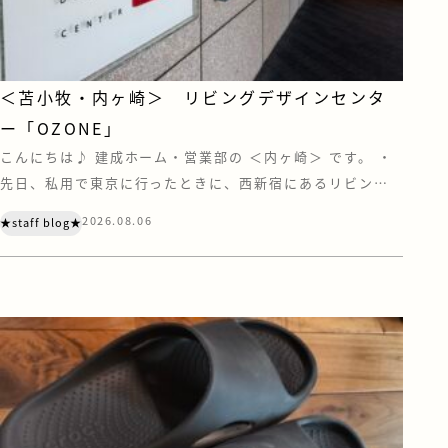
＜苫小牧・内ヶ崎＞ リビングデザインセンタ
ー「OZONE」
こんにちは♪ 建成ホーム・営業部の ＜内ヶ崎＞ です。 ・
先日、私用で東京に行ったときに、西新宿にあるリビング
デザインセンター『OZONE』に寄ってきました。 OZONE
2026.08.06
★staff blog★
は、家具やキッチン、住宅設備などのショールーム・ショッ
プが集う、住まいとインテリアの情報センターです。 注文
住宅を建てていただく際は、お客様にも苫小牧や札幌にあ
る住宅設備メーカーのショール […]