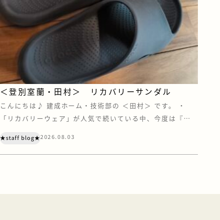
＜登別室蘭・田村＞ リカバリーサンダル
こんにちは♪ 建成ホーム・技術部の ＜田村＞ です。 ・
「リカバリーウェア」が人気で続いている中、今度は『リ
カバリーサンダル』にも注目されています。 あの“クロック
2026.08.03
★staff blog★
ス”もリカバリー界に足を踏み入れているとは・・・ リカバ
リーウェアの効果がいまひとつ得られなかったので、今度は
サンダルを試してみました。 まず、価格ですが、リカバリ
ーウェアよりは安い。 けどサン […]