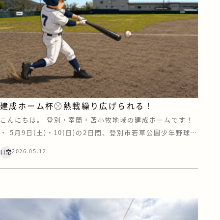
建成ホーム杯⚾熱戦繰り広げられる！
こんにちは。 登別・室蘭・苫小牧地域の建成ホームです！
・ 5月9日(土)・10(日)の2日間、登別市若草公園少年野球場
にて「第13回 建成ホーム杯争奪 登別市少年軟式野球大会」
2026.05.12
日常
が開催されました。 おかげさまで13回目を迎えた今大会で
すが、今年も例年に違わぬ素晴らしい熱戦が繰り広げられ
ました。 特に印象的だったのは、決勝戦のタイブレーク。
一球一球に全員が集 […]