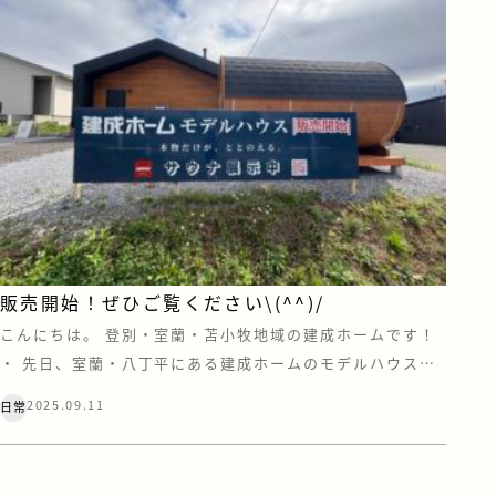
販売開始！ぜひご覧ください\(^^)/
こんにちは。 登別・室蘭・苫小牧地域の建成ホームです！
・ 先日、室蘭・八丁平にある建成ホームのモデルハウス
（グラン）に、大きな看板が取り付けられました。 ご覧に
2025.09.11
日常
なられた方はいらっしゃいますでしょうか？ もしかしたら
「満天花火」に行った方で、シャトルバスで行き来する時に
見たよー(^o^)…という方もいるのでは！？ アウトドア好