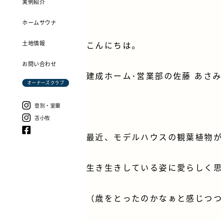
実例紹介
ホームサウナ
土地情報
こんにちは。
お問い合わせ
建成ホーム･営業部の
佐藤 あさ
オーナーズクラブ
登別・室蘭
苫小牧
最近、モデルハウスの観葉植物
生き生きしている姿に愛らしく
（歳をとったのかなぁと感じつ