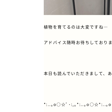
植物を育てるのは大変ですね…
アドバイス随時お待ちしており
本日も読んでいただきまして、
*:..｡o○☆ﾟ･:,｡*:..｡o○☆*:..｡