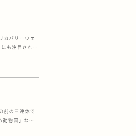
「リカバリーウェ
』にも注目されて
ていると
ったので、今度
リーウェアより
この前の三連休で
ろ動物園」など
遊園地のような