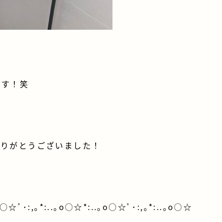
ます！笑
ありがとうございました！
o○☆ﾟ･:,｡*:..｡o○☆*:..｡o○☆ﾟ･:,｡*:..｡o○☆