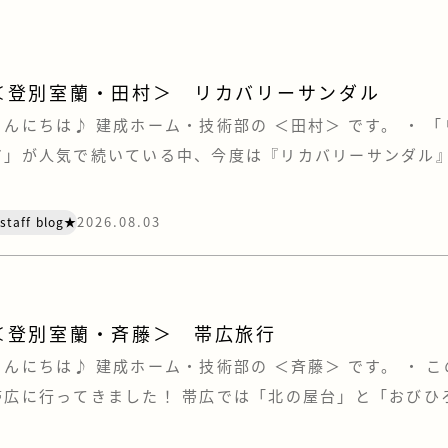
＜登別室蘭・田村＞ リカバリーサンダル
こんにちは♪ 建成ホーム・技術部の ＜田村＞ です。 ・ 
ア」が人気で続いている中、今度は『リカバリーサンダル
います。 あの“クロックス”もリカバリー界に足を踏み入れ
は・・・ リカバリーウェアの効果がいまひとつ得られなか
2026.08.03
staff blog★
はサンダルを試してみました。 まず、価格ですが、リカバ
は安い。 けどサン […]
＜登別室蘭・斉藤＞ 帯広旅行
こんにちは♪ 建成ホーム・技術部の ＜斉藤＞ です。 ・ 
帯広に行ってきました！ 帯広では「北の屋台」と「おびひ
に行きました！ 「おびひろ動物園」には、数多くの動物や