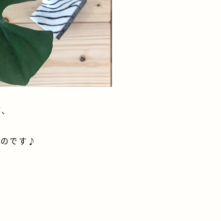
が、
ものです♪
…