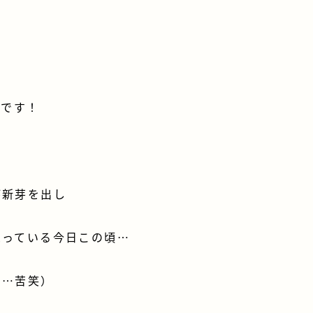
み
です！
が新芽を出し
思っている今日この頃…
つ…苦笑）