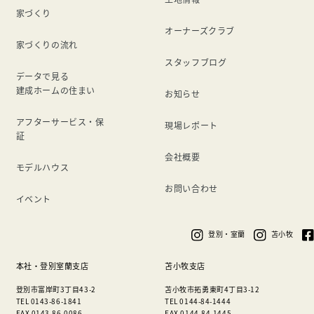
家づくり
オーナーズクラブ
家づくりの流れ
スタッフブログ
データで見る
建成ホームの住まい
お知らせ
アフターサービス・保
現場レポート
証
会社概要
モデルハウス
お問い合わせ
イベント
登別・室蘭
苫小牧
本社・登別室蘭支店
苫小牧支店
登別市富岸町3丁目43-2
苫小牧市拓勇東町4丁目3-12
TEL 0143-86-1841
TEL 0144-84-1444
FAX 0143-86-0086
FAX 0144-84-1445