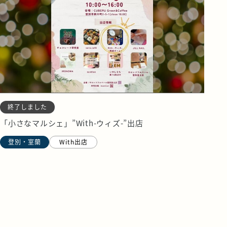
終了しました
「小さなマルシェ」”With-ウィズ-”出店
登別・室蘭
With出店