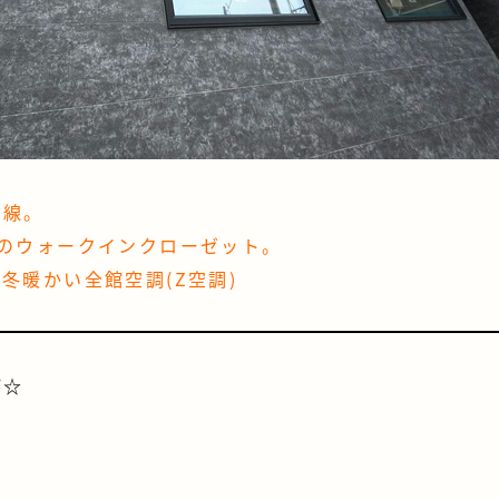
動線。
のウォークインクローゼット。
冬暖かい全館空調(Z空調)
が☆