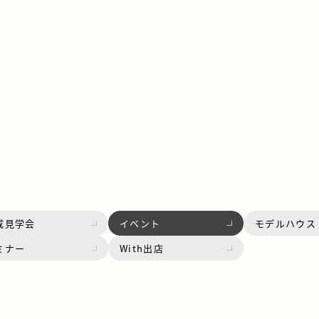
成見学会
イベント
モデルハウス
ミナー
With出店