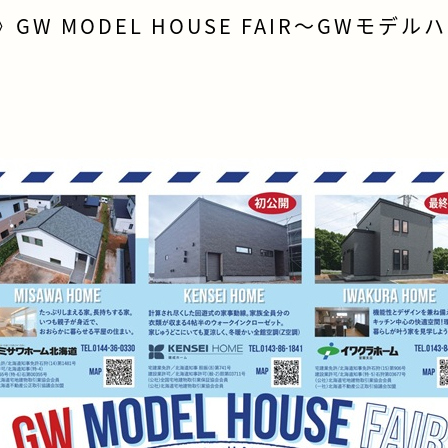
W MODEL HOUSE FAIR～GWモデル