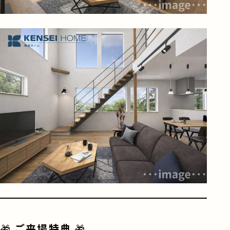
🎁
ご来場特典
🎁