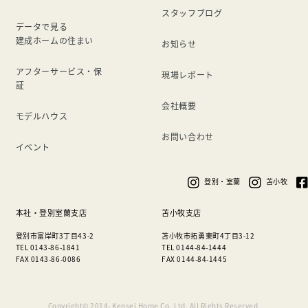
スタッフブログ
データで見る
建成ホームの住まい
お知らせ
アフターサービス・保
現場レポート
証
会社概要
モデルハウス
お問い合わせ
イベント
登別・室蘭
苫小牧
本社・登別室蘭支店
苫小牧支店
登別市富岸町3丁目43-2
苫小牧市拓勇東町4丁目3-12
TEL 0143-86-1841
TEL 0144-84-1444
FAX 0143-86-0086
FAX 0144-84-1445
Copyright© 2014- Kensei Home Co.,Ltd. All Rights Reserved.