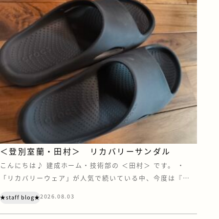
＜登別室蘭・田村＞ リカバリーサンダル
こんにちは♪ 建成ホーム・技術部の ＜田村＞ です。 ・
「リカバリーウェア」が人気で続いている中、今度は『リ
カバリーサンダル』にも注目されています。 あの“クロック
2026.08.03
★staff blog★
ス”もリカバリー界に足を踏み入れているとは・・・ リカバ
リーウェアの効果がいまひとつ得られなかったので、今度は