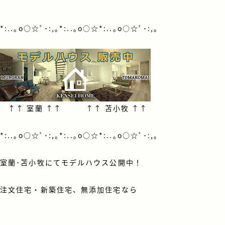
*:..｡o○☆ﾟ･:,｡*:..｡o○☆*:..｡o○☆ﾟ･:,｡
↑↑
室蘭
↑↑ ↑↑
苫小牧
↑↑
*:..｡o○☆ﾟ･:,｡*:..｡o○☆*:..｡o○☆ﾟ･:,｡
室蘭･苫小牧にてモデルハウス公開中！
注文住宅・新築住宅、無添加住宅なら