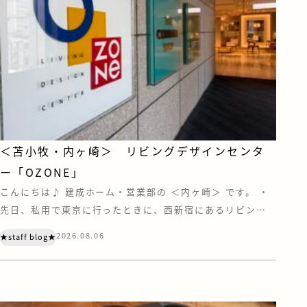
＜苫小牧・内ヶ崎＞ リビングデザインセンタ
ー「OZONE」
こんにちは♪ 建成ホーム・営業部の ＜内ヶ崎＞ です。 ・
先日、私用で東京に行ったときに、西新宿にあるリビング
デザインセンター『OZONE』に寄ってきました。 OZONE
2026.08.06
★staff blog★
は、家具やキッチン、住宅設備などのショールーム・ショッ
プが集う、住まいとインテリアの情報センターです。 注文
住宅を建てていただく際は、お客様にも苫小牧や札幌にあ
る住宅設備メーカーのショール […]