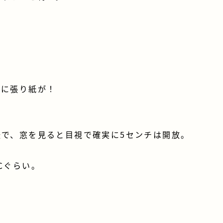
扇に張り紙が！
で、窓を見ると目視で確実に5センチは開放。
℃ぐらい。