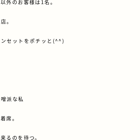
以外のお客様は1名。
お店。
ンセットをポチッと(^^)
味噌派な私
と着席。
が来るのを待つ。