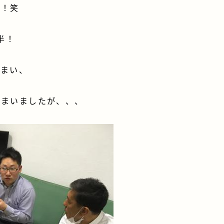
た！笑
半！
しまい、
しまいましたが、、、