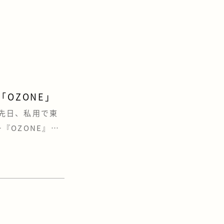
OZONE」
 先日、私用で東
『OZONE』に
などのショールー
す。 注文住宅
宅設備メーカーの