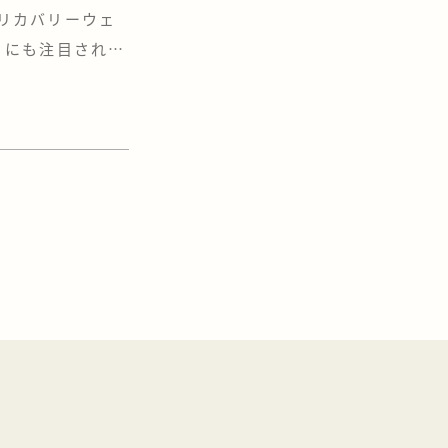
「リカバリーウェ
』にも注目されて
ていると
ったので、今度
リーウェアより