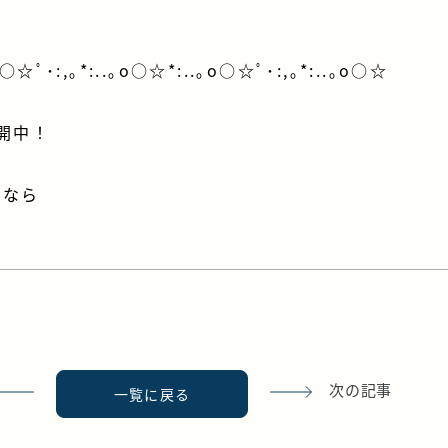
o○☆ﾟ･:,｡*:..｡o○☆*:..｡o○☆ﾟ･:,｡*:..｡o○☆
開中！
宅なら
次の記事
一覧に戻る