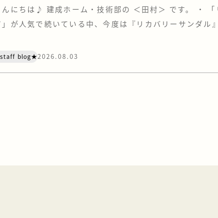
こんにちは♪ 建成ホーム・技術部の ＜田村＞ です。 ・ 
ア」が人気で続いている中、今度は『リカバリーサンダル
います。 あの“クロックス”もリカバリー界に足を踏み入れ
は・・・ リカバリーウェアの効果がいまひとつ得られなか
2026.08.03
staff blog★
はサンダルを試してみました。 まず、価格ですが、リカバ
は安い。 けどサン […]