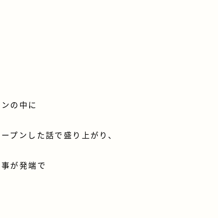
オンの中に
オープンした話で盛り上がり、
た事が発端で
、