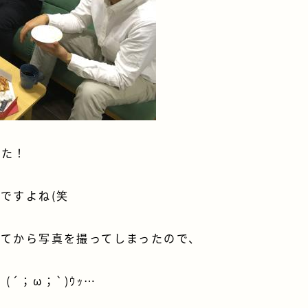
した！
ですよね(笑
ってから写真を撮ってしまったので、
´；ω；`)ｳｯ…