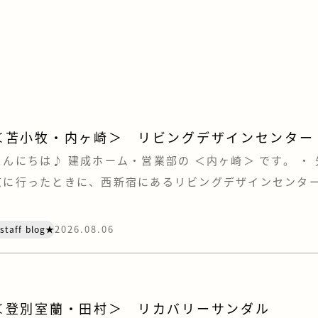
＜苫小牧・内ヶ崎＞ リビングデザインセンター「
こんにちは♪ 建成ホーム・営業部の ＜内ヶ崎＞ です。 ・
京に行ったときに、西新宿にあるリビングデザインセンター
寄ってきました。 OZONEは、家具やキッチン、住宅設備
ム・ショップが集う、住まいとインテリアの情報センターで
2026.08.06
staff blog★
を建てていただく際は、お客様にも苫小牧や札幌にある住
ショール […]
＜登別室蘭・田村＞ リカバリーサンダル