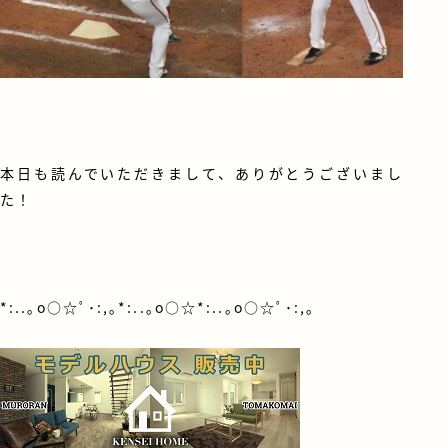
本日も読んでいただきまして、ありがとうございまし
た！
*:..｡o○☆ﾟ･:,｡*:..｡o○☆*:..｡o○☆ﾟ･:,｡