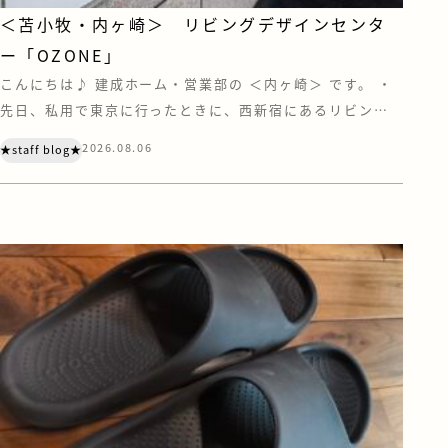
＜苫小牧・内ヶ崎＞ リビングデザインセンタ
ー「OZONE」
こんにちは♪ 建成ホーム・営業部の ＜内ヶ崎＞ です。 ・
先日、私用で東京に行ったときに、西新宿にあるリビング
デザインセンター『OZONE』に寄ってきました。 OZONE
2026.08.06
★staff blog★
は、家具やキッチン、住宅設備などのショールーム・ショッ
プが集う、住まいとインテリアの情報センターです。 注文
住宅を建てていただく際は、お客様にも苫小牧や札幌にあ
る住宅設備メーカーのショール […]