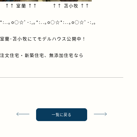
↑↑
室蘭
↑↑ ↑↑
苫小牧
↑↑
*:..｡o○☆ﾟ･:,｡*:..｡o○☆*:..｡o○☆ﾟ･:,｡
室蘭･苫小牧にてモデルハウス公開中！
注文住宅・新築住宅、無添加住宅なら
一覧に戻る